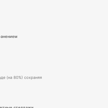
ранением
де (на 80%) сохраняя
е стеллажи