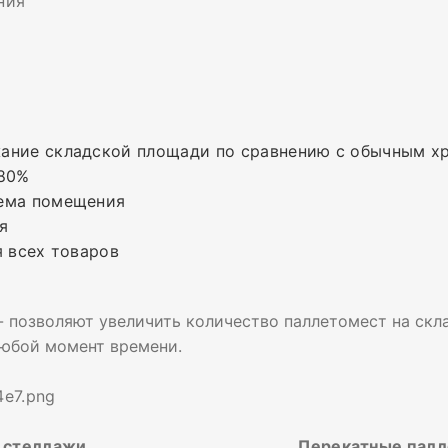
ния
ание складской площади по сравнению с обычным х
180%
ъема помещения
я
я всех товаров
 позволяют увеличить количество паллетомест на скла
любой момент времени.
е стеллажи Перекатные паллетны