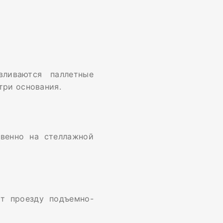
вливаются паллетные
три основания.
твенно на стеллажной
ют проезду подъемно-