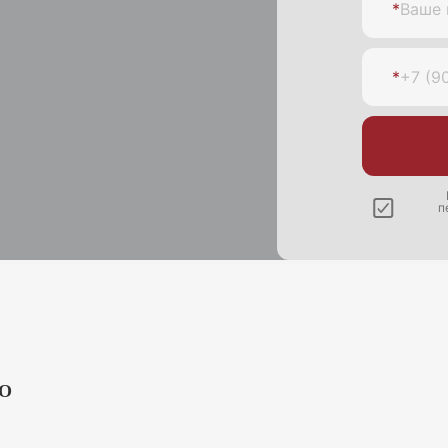
*
Ваше 
*
+7 (9
п
О